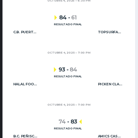
OCTUBRE 4, 2025
6:30 PM
84
-
61
RESULTADO FINAL
C.B. PUERTO SAGUNTO
TOPSURFACE NB PATERNA
OCTUBRE 4, 2025
7:00 PM
93
-
84
RESULTADO FINAL
HALAL FOOD QUALITY UIXÓ BÀSQUET
PICKEN CLARET
OCTUBRE 4, 2025
7:00 PM
74
-
83
RESULTADO FINAL
B.C. PEÑISCOLA
AMICS CASTELLÓ B