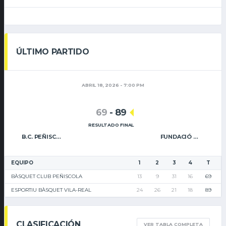
ÚLTIMO PARTIDO
ABRIL 18, 2026 - 7:00 PM
69
-
89
RESULTADO FINAL
B.C. PEÑISCOLA
FUNDACIÓ CAIXA RURAL VILA-REAL
EQUIPO
1
2
3
4
T
BÀSQUET CLUB PEÑISCOLA
13
9
31
16
69
ESPORTIU BÀSQUET VILA-REAL
24
26
21
18
89
CLASIFICACIÓN
VER TABLA COMPLETA