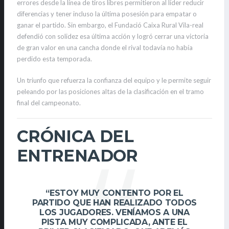
errores desde la línea de tiros libres permitieron al líder reducir
diferencias y tener incluso la última posesión para empatar o
ganar el partido. Sin embargo, el Fundació Caixa Rural Vila-real
defendió con solidez esa última acción y logró cerrar una victoria
de gran valor en una cancha donde el rival todavía no había
perdido esta temporada.
Un triunfo que refuerza la confianza del equipo y le permite seguir
peleando por las posiciones altas de la clasificación en el tramo
final del campeonato.
CRÓNICA DEL
ENTRENADOR
“ESTOY MUY CONTENTO POR EL
PARTIDO QUE HAN REALIZADO TODOS
LOS JUGADORES. VENÍAMOS A UNA
PISTA MUY COMPLICADA, ANTE EL