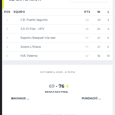
POS
EQUIPO
PTS
W
L
C.B. Puerto Sagunto
1
49
23
3
S.D. El Pilar - UPV
2
48
22
4
Esportiu Bàsquet Vila-real
3
47
21
5
Jovens L'Eliana
4
47
21
5
N.B. Paterna
5
42
16
10
OCTUBRE 4, 2025
6:15 PM
69
-
76
RESULTADO FINAL
BAUHAUS GODELLA
FUNDACIÓ CAIXA RURAL VILA-REAL