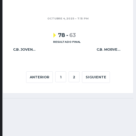
OCTUBRE 4, 2025
7:15 PM
78
-
63
RESULTADO FINAL
C.B. JOVENS ALMÀSSERA
C.B. MORVEDRE
ANTERIOR
1
2
SIGUIENTE