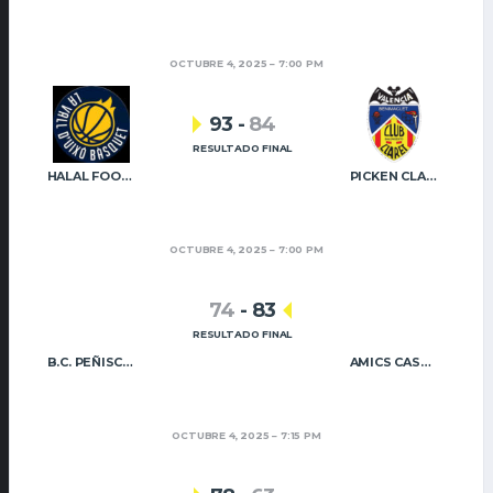
OCTUBRE 4, 2025
7:00 PM
93
-
84
RESULTADO FINAL
HALAL FOOD QUALITY UIXÓ BÀSQUET
PICKEN CLARET
OCTUBRE 4, 2025
7:00 PM
74
-
83
RESULTADO FINAL
B.C. PEÑISCOLA
AMICS CASTELLÓ B
OCTUBRE 4, 2025
7:15 PM