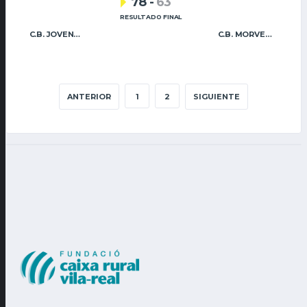
78
-
63
RESULTADO FINAL
C.B. JOVENS ALMÀSSERA
C.B. MORVEDRE
ANTERIOR
1
2
SIGUIENTE