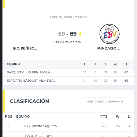
ABRIL 18, 2026 - 7:00 PM
69
-
89
RESULTADO FINAL
B.C. PEÑISCOLA
FUNDACIÓ CAIXA RURAL VILA-REAL
EQUIPO
1
2
3
4
T
BÀSQUET CLUB PEÑISCOLA
13
9
31
16
69
ESPORTIU BÀSQUET VILA-REAL
24
26
21
18
89
CLASIFICACIÓN
VER TABLA COMPLETA
POS
EQUIPO
PTS
W
L
C.B. Puerto Sagunto
1
49
23
3
S.D. El Pilar - UPV
2
48
22
4