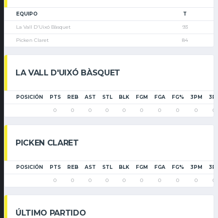
EQUIPO
T
La Vall D'Uixó Bàsquet
93
Picken Claret
84
LA VALL D'UIXÓ BÀSQUET
POSICIÓN
PTS
REB
AST
STL
BLK
FGM
FGA
FG%
3PM
3P
0
0
0
0
0
0
0
0
0
0
PICKEN CLARET
POSICIÓN
PTS
REB
AST
STL
BLK
FGM
FGA
FG%
3PM
3P
0
0
0
0
0
0
0
0
0
0
ÚLTIMO PARTIDO