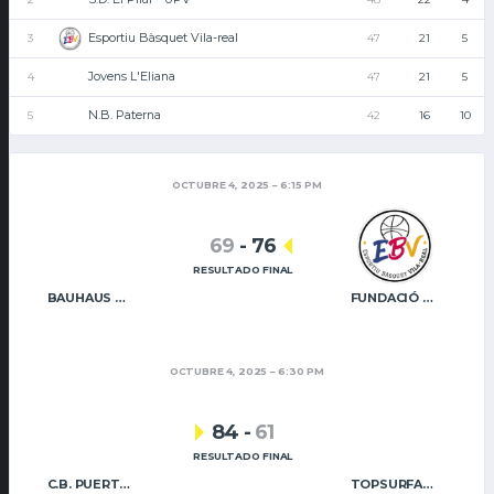
Esportiu Bàsquet Vila-real
3
47
21
5
Jovens L'Eliana
4
47
21
5
N.B. Paterna
5
42
16
10
OCTUBRE 4, 2025
6:15 PM
69
-
76
RESULTADO FINAL
BAUHAUS GODELLA
FUNDACIÓ CAIXA RURAL VILA-REAL
OCTUBRE 4, 2025
6:30 PM
84
-
61
RESULTADO FINAL
C.B. PUERTO SAGUNTO
TOPSURFACE NB PATERNA