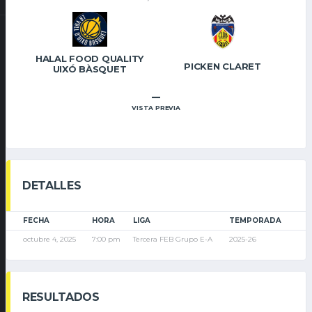
HALAL FOOD QUALITY
PICKEN CLARET
UIXÓ BÀSQUET
–
VISTA PREVIA
DETALLES
FECHA
HORA
LIGA
TEMPORADA
octubre 4, 2025
7:00 pm
Tercera FEB Grupo E-A
2025-26
RESULTADOS