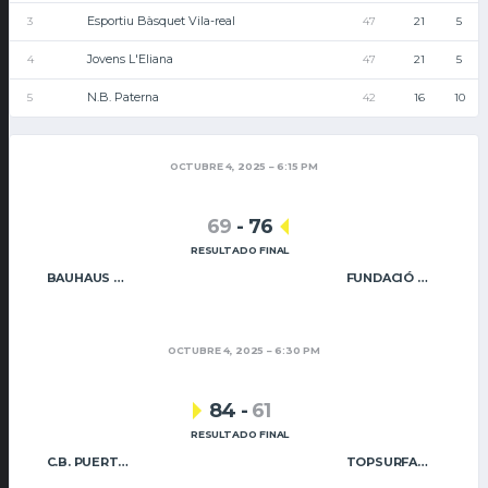
Esportiu Bàsquet Vila-real
3
47
21
5
Jovens L'Eliana
4
47
21
5
N.B. Paterna
5
42
16
10
OCTUBRE 4, 2025
6:15 PM
69
-
76
RESULTADO FINAL
BAUHAUS GODELLA
FUNDACIÓ CAIXA RURAL VILA-REAL
OCTUBRE 4, 2025
6:30 PM
84
-
61
RESULTADO FINAL
C.B. PUERTO SAGUNTO
TOPSURFACE NB PATERNA