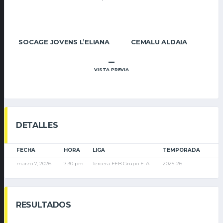
SOCAGE JOVENS L’ELIANA
CEMALU ALDAIA
–
VISTA PREVIA
DETALLES
FECHA
HORA
LIGA
TEMPORADA
marzo 7, 2026
7:30 pm
Tercera FEB Grupo E-A
2025-26
RESULTADOS