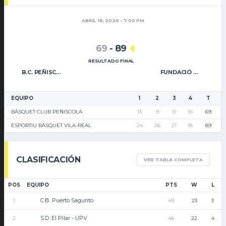
ABRIL 18, 2026 - 7:00 PM
69
-
89
RESULTADO FINAL
B.C. PEÑISCOLA
FUNDACIÓ CAIXA RURAL VILA-REAL
EQUIPO
1
2
3
4
T
BÀSQUET CLUB PEÑISCOLA
13
9
31
16
69
ESPORTIU BÀSQUET VILA-REAL
24
26
21
18
89
CLASIFICACIÓN
VER TABLA COMPLETA
POS
EQUIPO
PTS
W
L
C.B. Puerto Sagunto
1
49
23
3
S.D. El Pilar - UPV
2
48
22
4