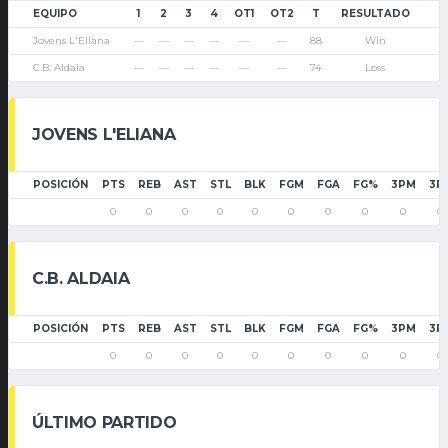
EQUIPO
1
2
3
4
OT1
OT2
T
RESULTADO
Jovens L'Eliana
—
—
—
—
—
—
88
Win
C.B. Aldaia
—
—
—
—
—
—
74
Loss
JOVENS L'ELIANA
POSICIÓN
PTS
REB
AST
STL
BLK
FGM
FGA
FG%
3PM
3P
0
0
0
0
0
0
0
0
0
0
C.B. ALDAIA
POSICIÓN
PTS
REB
AST
STL
BLK
FGM
FGA
FG%
3PM
3P
0
0
0
0
0
0
0
0
0
0
ÚLTIMO PARTIDO