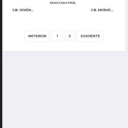
RESULTADO FINAL
C.B. JOVENS ALMÀSSERA
C.B. MORVEDRE
ANTERIOR
1
2
SIGUIENTE