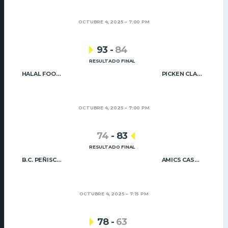
OCTUBRE 4, 2025
7:00 PM
93
-
84
RESULTADO FINAL
HALAL FOOD QUALITY UIXÓ BÀSQUET
PICKEN CLARET
OCTUBRE 4, 2025
7:00 PM
74
-
83
RESULTADO FINAL
B.C. PEÑISCOLA
AMICS CASTELLÓ B
OCTUBRE 4, 2025
7:15 PM
78
-
63