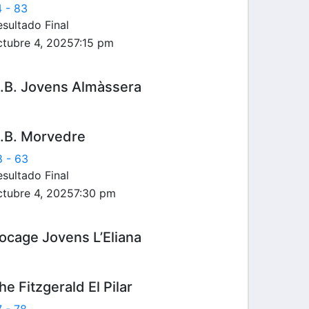
4
-
83
sultado Final
ctubre 4, 2025
7:15 pm
.B. Jovens Almàssera
.B. Morvedre
8
-
63
sultado Final
ctubre 4, 2025
7:30 pm
ocage Jovens L’Eliana
he Fitzgerald El Pilar