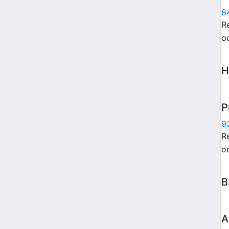
8
Re
o
H
P
9
Re
o
B
A