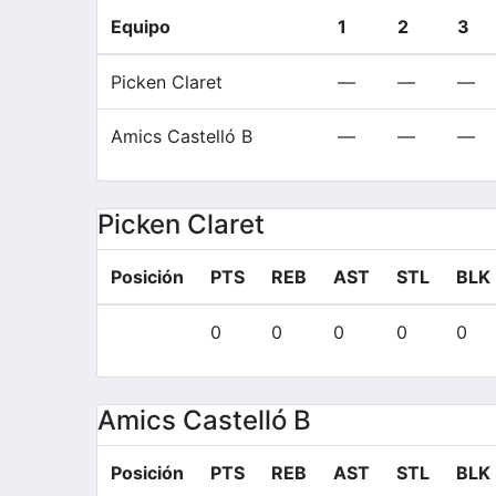
Equipo
1
2
3
Picken Claret
—
—
—
Amics Castelló B
—
—
—
Picken Claret
Posición
PTS
REB
AST
STL
BLK
0
0
0
0
0
Amics Castelló B
Posición
PTS
REB
AST
STL
BLK