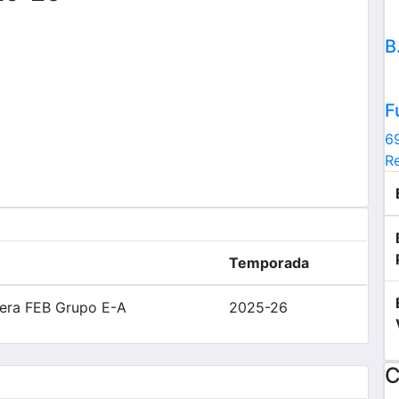
B
F
6
Re
Temporada
era FEB Grupo E-A
2025-26
C