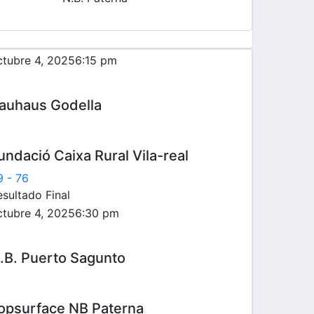
0
0
0
0
0
ctubre 4, 2025
6:15 pm
auhaus Godella
undació Caixa Rural Vila-real
9
-
76
sultado Final
ctubre 4, 2025
6:30 pm
.B. Puerto Sagunto
opsurface NB Paterna