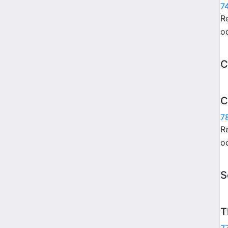
7
Re
o
C
C
7
Re
o
S
T