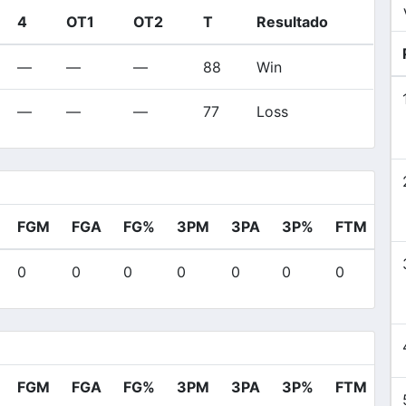
4
OT1
OT2
T
Resultado
—
—
—
88
Win
—
—
—
77
Loss
FGM
FGA
FG%
3PM
3PA
3P%
FTM
F
0
0
0
0
0
0
0
0
FGM
FGA
FG%
3PM
3PA
3P%
FTM
F