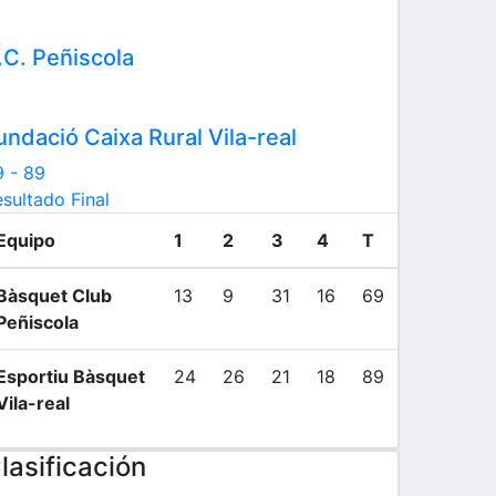
.C. Peñiscola
undació Caixa Rural Vila-real
9
-
89
sultado Final
Equipo
1
2
3
4
T
Bàsquet Club
13
9
31
16
69
Peñiscola
Esportiu Bàsquet
24
26
21
18
89
Vila-real
lasificación