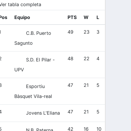
Ver tabla completa
Pos
Equipo
PTS
W
L
1
49
23
3
C.B. Puerto
Sagunto
2
48
22
4
S.D. El Pilar -
UPV
TA
FT%
OFF
DEF
TO
PF
3
47
21
5
Esportiu
0
0
0
0
0
Bàsquet Vila-real
4
47
21
5
Jovens L'Eliana
TA
FT%
OFF
DEF
TO
PF
5
42
16
10
N.B. Paterna