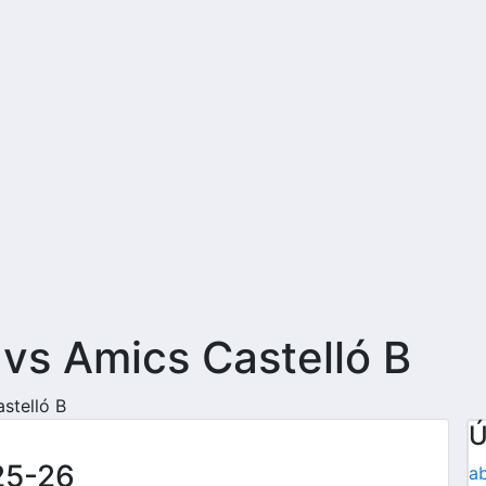
 vs Amics Castelló
B
stelló B
Ú
25-26
ab