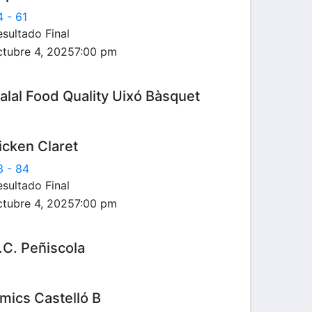
4
-
61
sultado Final
ctubre 4, 2025
7:00 pm
alal Food Quality Uixó Bàsquet
icken Claret
3
-
84
sultado Final
ctubre 4, 2025
7:00 pm
.C. Peñiscola
mics Castelló B