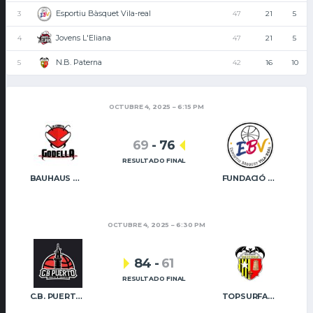
Esportiu Bàsquet Vila-real
3
47
21
5
Jovens L'Eliana
4
47
21
5
N.B. Paterna
5
42
16
10
OCTUBRE 4, 2025
6:15 PM
69
-
76
RESULTADO FINAL
BAUHAUS GODELLA
FUNDACIÓ CAIXA RURAL VILA-REAL
OCTUBRE 4, 2025
6:30 PM
84
-
61
RESULTADO FINAL
C.B. PUERTO SAGUNTO
TOPSURFACE NB PATERNA