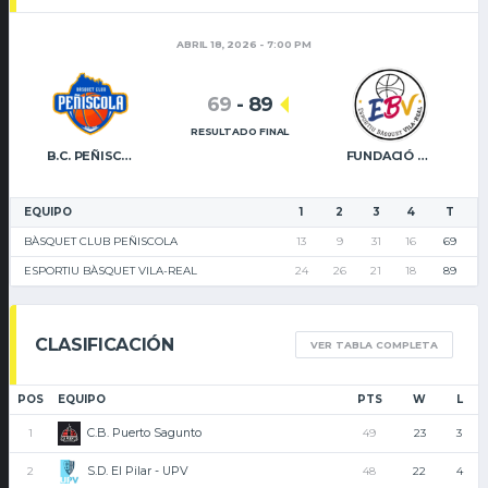
ABRIL 18, 2026 - 7:00 PM
69
-
89
RESULTADO FINAL
B.C. PEÑISCOLA
FUNDACIÓ CAIXA RURAL VILA-REAL
EQUIPO
1
2
3
4
T
BÀSQUET CLUB PEÑISCOLA
13
9
31
16
69
ESPORTIU BÀSQUET VILA-REAL
24
26
21
18
89
CLASIFICACIÓN
VER TABLA COMPLETA
POS
EQUIPO
PTS
W
L
C.B. Puerto Sagunto
1
49
23
3
S.D. El Pilar - UPV
2
48
22
4