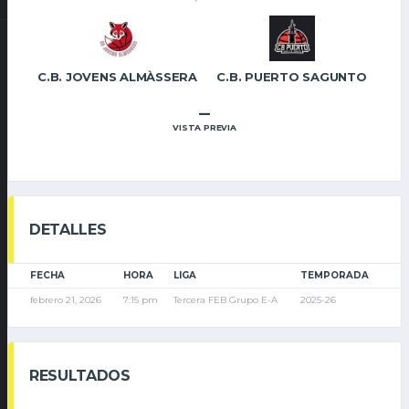
C.B. JOVENS ALMÀSSERA
C.B. PUERTO SAGUNTO
–
VISTA PREVIA
DETALLES
FECHA
HORA
LIGA
TEMPORADA
febrero 21, 2026
7:15 pm
Tercera FEB Grupo E-A
2025-26
RESULTADOS