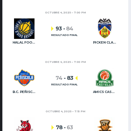
OCTUBRE 4, 2025
7:00 PM
93
-
84
RESULTADO FINAL
HALAL FOOD QUALITY UIXÓ BÀSQUET
PICKEN CLARET
OCTUBRE 4, 2025
7:00 PM
74
-
83
RESULTADO FINAL
B.C. PEÑISCOLA
AMICS CASTELLÓ B
OCTUBRE 4, 2025
7:15 PM
78
-
63