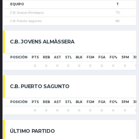
EQUIPO
T
C.B. Jovens Almàssera
73
C.B. Puerto Sagunto
80
C.B. JOVENS ALMÀSSERA
POSICIÓN
PTS
REB
AST
STL
BLK
FGM
FGA
FG%
3PM
3P
0
0
0
0
0
0
0
0
0
0
C.B. PUERTO SAGUNTO
POSICIÓN
PTS
REB
AST
STL
BLK
FGM
FGA
FG%
3PM
3P
0
0
0
0
0
0
0
0
0
0
ÚLTIMO PARTIDO