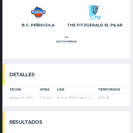
B.C. PEÑISCOLA
THE FITZGERALD EL PILAR
–
VISTA PREVIA
DETALLES
FECHA
HORA
LIGA
TEMPORADA
febrero 21, 2026
7:00 pm
Tercera FEB Grupo E-A
2025-26
RESULTADOS