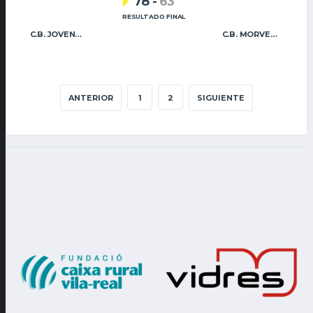
78
-
63
RESULTADO FINAL
C.B. JOVENS ALMÀSSERA
C.B. MORVEDRE
ANTERIOR
1
2
SIGUIENTE