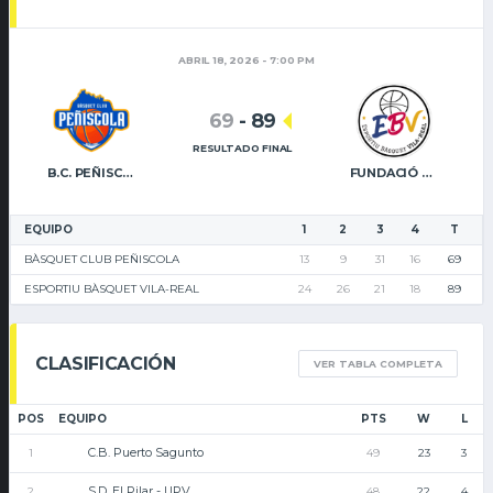
ABRIL 18, 2026 - 7:00 PM
69
-
89
RESULTADO FINAL
B.C. PEÑISCOLA
FUNDACIÓ CAIXA RURAL VILA-REAL
EQUIPO
1
2
3
4
T
BÀSQUET CLUB PEÑISCOLA
13
9
31
16
69
ESPORTIU BÀSQUET VILA-REAL
24
26
21
18
89
CLASIFICACIÓN
VER TABLA COMPLETA
POS
EQUIPO
PTS
W
L
C.B. Puerto Sagunto
1
49
23
3
S.D. El Pilar - UPV
2
48
22
4