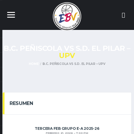
B.C. PEÑISCOLA VS S.D. EL PILAR –
UPV
HOME
B.C. PEÑISCOLA VS S.D. EL PILAR – UPV
RESUMEN
TERCERA FEB GRUPO E-A 2025-26
FEBRERO 21, 2026
7:00 PM