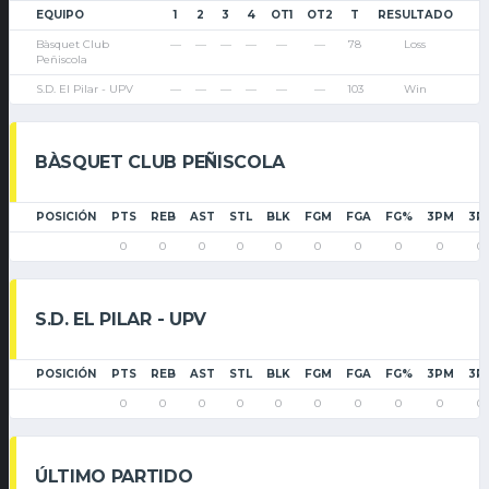
EQUIPO
1
2
3
4
OT1
OT2
T
RESULTADO
Bàsquet Club
—
—
—
—
—
—
78
Loss
Peñiscola
S.D. El Pilar - UPV
—
—
—
—
—
—
103
Win
BÀSQUET CLUB PEÑISCOLA
POSICIÓN
PTS
REB
AST
STL
BLK
FGM
FGA
FG%
3PM
3P
0
0
0
0
0
0
0
0
0
0
S.D. EL PILAR - UPV
POSICIÓN
PTS
REB
AST
STL
BLK
FGM
FGA
FG%
3PM
3P
0
0
0
0
0
0
0
0
0
0
ÚLTIMO PARTIDO