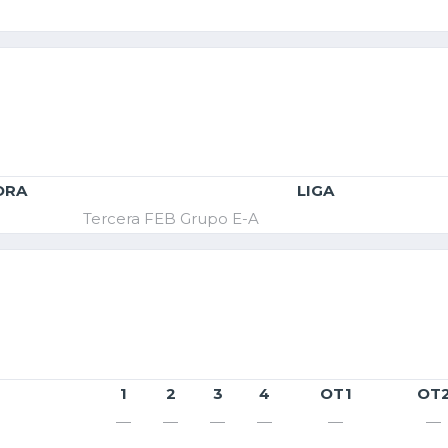
ORA
LIGA
Tercera FEB Grupo E-A
1
2
3
4
OT1
OT
—
—
—
—
—
—