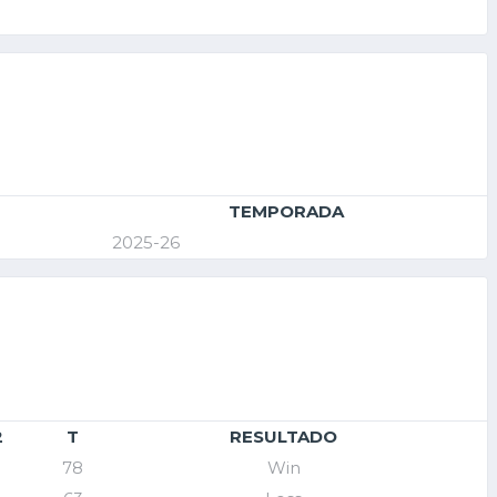
TEMPORADA
2025-26
2
T
RESULTADO
78
Win