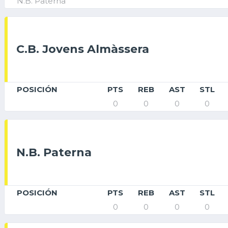
N.B. Paterna
C.B. Jovens Almàssera
POSICIÓN
PTS
REB
AST
STL
0
0
0
0
N.B. Paterna
POSICIÓN
PTS
REB
AST
STL
0
0
0
0