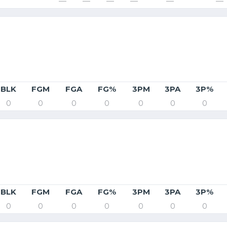
—
—
—
—
—
—
BLK
FGM
FGA
FG%
3PM
3PA
3P%
0
0
0
0
0
0
0
BLK
FGM
FGA
FG%
3PM
3PA
3P%
0
0
0
0
0
0
0