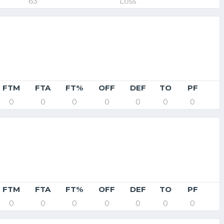
63
Loss
FTM
FTA
FT%
OFF
DEF
TO
PF
0
0
0
0
0
0
0
FTM
FTA
FT%
OFF
DEF
TO
PF
0
0
0
0
0
0
0