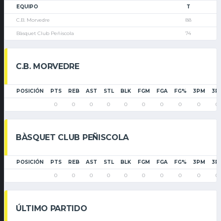
EQUIPO
T
C.B. Morvedre
88
Bàsquet Club Peñiscola
74
C.B. MORVEDRE
POSICIÓN
PTS
REB
AST
STL
BLK
FGM
FGA
FG%
3PM
3P
0
0
0
0
0
0
0
0
0
0
BÀSQUET CLUB PEÑISCOLA
POSICIÓN
PTS
REB
AST
STL
BLK
FGM
FGA
FG%
3PM
3P
0
0
0
0
0
0
0
0
0
0
ÚLTIMO PARTIDO