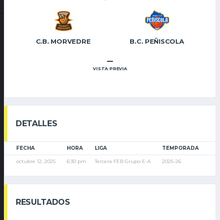
C.B. MORVEDRE
B.C. PEÑISCOLA
–
VISTA PREVIA
DETALLES
FECHA
HORA
LIGA
TEMPORADA
octubre 12, 2025
6:30 pm
Tercera FEB Grupo E-A
2025-26
RESULTADOS