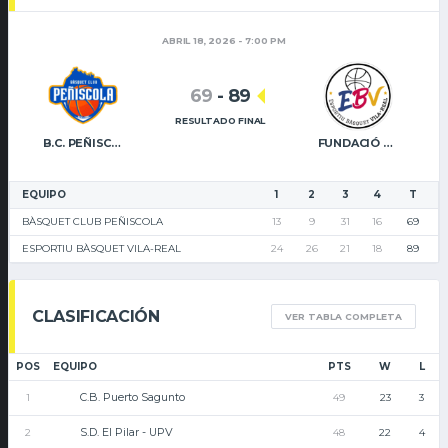
ABRIL 18, 2026 - 7:00 PM
69
-
89
RESULTADO FINAL
B.C. PEÑISCOLA
FUNDACIÓ CAIXA RURAL VILA-REAL
EQUIPO
1
2
3
4
T
BÀSQUET CLUB PEÑISCOLA
13
9
31
16
69
ESPORTIU BÀSQUET VILA-REAL
24
26
21
18
89
CLASIFICACIÓN
VER TABLA COMPLETA
POS
EQUIPO
PTS
W
L
C.B. Puerto Sagunto
1
49
23
3
S.D. El Pilar - UPV
2
48
22
4