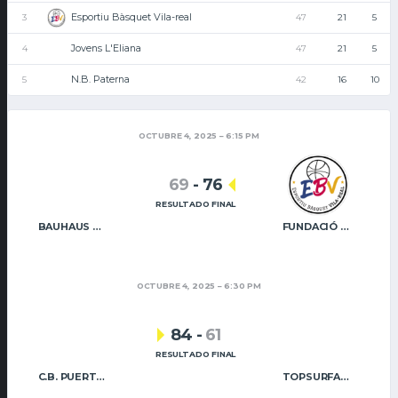
Esportiu Bàsquet Vila-real
3
47
21
5
Jovens L'Eliana
4
47
21
5
N.B. Paterna
5
42
16
10
OCTUBRE 4, 2025
6:15 PM
69
-
76
RESULTADO FINAL
BAUHAUS GODELLA
FUNDACIÓ CAIXA RURAL VILA-REAL
OCTUBRE 4, 2025
6:30 PM
84
-
61
RESULTADO FINAL
C.B. PUERTO SAGUNTO
TOPSURFACE NB PATERNA