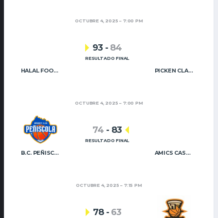
OCTUBRE 4, 2025
7:00 PM
93
-
84
RESULTADO FINAL
HALAL FOOD QUALITY UIXÓ BÀSQUET
PICKEN CLARET
OCTUBRE 4, 2025
7:00 PM
74
-
83
RESULTADO FINAL
B.C. PEÑISCOLA
AMICS CASTELLÓ B
OCTUBRE 4, 2025
7:15 PM
78
-
63