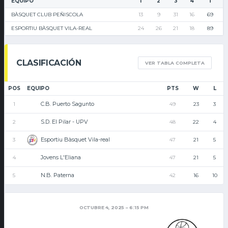
EQUIPO
1
2
3
4
T
BÀSQUET CLUB PEÑISCOLA
13
9
31
16
69
ESPORTIU BÀSQUET VILA-REAL
24
26
21
18
89
CLASIFICACIÓN
VER TABLA COMPLETA
POS
EQUIPO
PTS
W
L
C.B. Puerto Sagunto
1
49
23
3
S.D. El Pilar - UPV
2
48
22
4
Esportiu Bàsquet Vila-real
3
47
21
5
Jovens L'Eliana
4
47
21
5
N.B. Paterna
5
42
16
10
OCTUBRE 4, 2025
6:15 PM