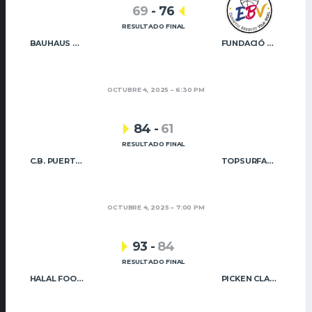
69
-
76
RESULTADO FINAL
BAUHAUS GODELLA
FUNDACIÓ CAIXA RURAL VILA-REAL
OCTUBRE 4, 2025
6:30 PM
84
-
61
RESULTADO FINAL
C.B. PUERTO SAGUNTO
TOPSURFACE NB PATERNA
OCTUBRE 4, 2025
7:00 PM
93
-
84
RESULTADO FINAL
HALAL FOOD QUALITY UIXÓ BÀSQUET
PICKEN CLARET