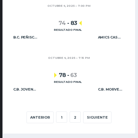
OCTUBRE 4, 2025
7:00 PM
74
-
83
RESULTADO FINAL
B.C. PEÑISCOLA
AMICS CASTELLÓ B
OCTUBRE 4, 2025
7:15 PM
78
-
63
RESULTADO FINAL
C.B. JOVENS ALMÀSSERA
C.B. MORVEDRE
ANTERIOR
1
2
SIGUIENTE