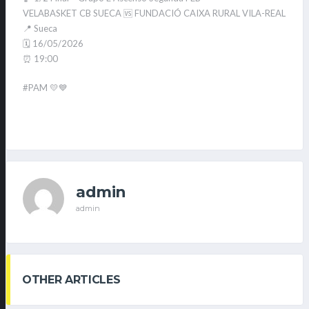
VELABASKET CB SUECA 🆚 FUNDACIÓ CAIXA RURAL VILA-REAL
📍 Sueca
🗓️ 16/05/2026
⏰ 19:00
#PAM 💛💙
admin
admin
OTHER ARTICLES