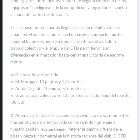
embargo, Benidorm demostró por qué llegaba como uno de los
equipos más peligrosos de la competición y logró darle la vuelta
al marcador antes del descanso.
Tras el paso por vestuarios llegó la reacción definitiva de los
amarillos. El equipo subió el nivel defensivo, compartió mucho
mejor el balón y comenzó a dominar el ritmo del partido. El
trabajo colectivo y el empuje del CTD permitieron abrir
diferencias en el marcador hasta cerrar una victoria de enorme
mérito.
📊 Destacados del partido:
🔸 M. Moragas: 13 puntos y 12 rebotes
🔸 Adrián Cejudo: 10 puntos y 9 asistencias
🔸 Gran trabajo colectivo con 25 asistencias y dominio del rebote
(38-33)
👏 Además, al finalizar el encuentro se vivió uno de los momentos
más emotivos de la temporada con el sentido homenaje a
nuestro capitán, 𝐀𝐝𝐫𝐢𝐚𝐧 𝐂𝐞𝐣𝐮𝐝𝐨, referente dentro y fuera de la
pista y pieza fundamental en la historia reciente del club. El CTD