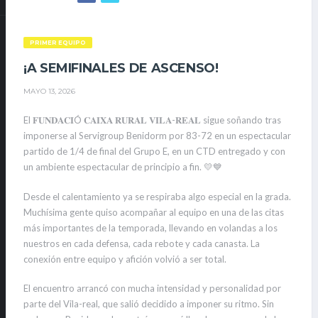
PRIMER EQUIPO
¡A SEMIFINALES DE ASCENSO!
MAYO 13, 2026
El 𝐅𝐔𝐍𝐃𝐀𝐂𝐈Ó 𝐂𝐀𝐈𝐗𝐀 𝐑𝐔𝐑𝐀𝐋 𝐕𝐈𝐋𝐀-𝐑𝐄𝐀𝐋 sigue soñando tras
imponerse al Servigroup Benidorm por 83-72 en un espectacular
partido de 1/4 de final del Grupo E, en un CTD entregado y con
un ambiente espectacular de principio a fin. 💛💙
Desde el calentamiento ya se respiraba algo especial en la grada.
Muchísima gente quiso acompañar al equipo en una de las citas
más importantes de la temporada, llevando en volandas a los
nuestros en cada defensa, cada rebote y cada canasta. La
conexión entre equipo y afición volvió a ser total.
El encuentro arrancó con mucha intensidad y personalidad por
parte del Vila-real, que salió decidido a imponer su ritmo. Sin