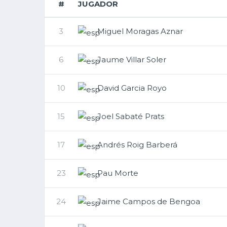
#
JUGADOR
3
Miguel Moragas Aznar
6
Jaume Villar Soler
10
David Garcia Royo
15
Joel Sabaté Prats
17
Andrés Roig Barberá
23
Pau Morte
24
Jaime Campos de Bengoa